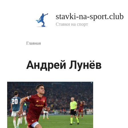
Перейти
к
stavki-na-sport.club
контенту
Ставки на спорт
Главная
Андрей Лунёв