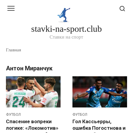
Перейти
к
контенту
stavki-na-sport.club
Ставки на спорт
Главная
Антон Миранчук
ФУТБОЛ
ФУТБОЛ
Спасение вопреки
Гол Кассьерры,
логике: «Локомотив»
ошибка Погостнова и