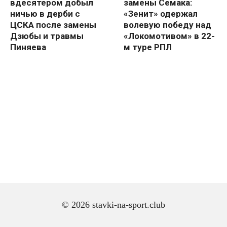
вдесятером добыл
замены Семака:
ничью в дерби с
«Зенит» одержал
ЦСКА после замены
волевую победу над
Дзюбы и травмы
«Локомотивом» в 22-
Пиняева
м туре РПЛ
© 2026 stavki-na-sport.club