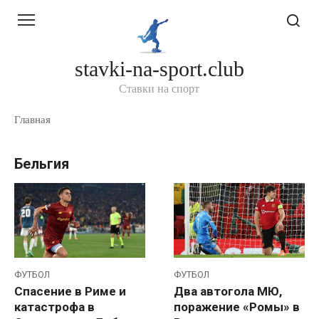
Перейти
к
контенту
stavki-na-sport.club
Ставки на спорт
Главная
Бельгия
ФУТБОЛ
ФУТБОЛ
Спасение в Риме и
Два автогола МЮ,
катастрофа в
поражение «Ромы» в