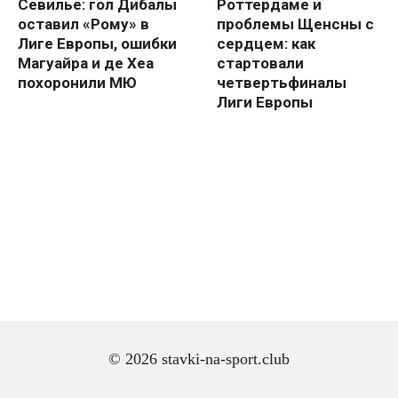
Севилье: гол Дибалы
Роттердаме и
оставил «Рому» в
проблемы Щенсны с
Лиге Европы, ошибки
сердцем: как
Магуайра и де Хеа
стартовали
похоронили МЮ
четвертьфиналы
Лиги Европы
© 2026 stavki-na-sport.club