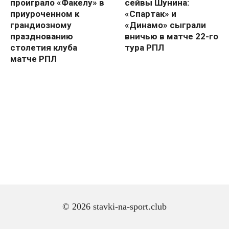
проиграло «Факелу» в
сейвы Шунина:
приуроченном к
«Спартак» и
грандиозному
«Динамо» сыграли
празднованию
вничью в матче 22-го
столетия клуба
тура РПЛ
матче РПЛ
© 2026 stavki-na-sport.club