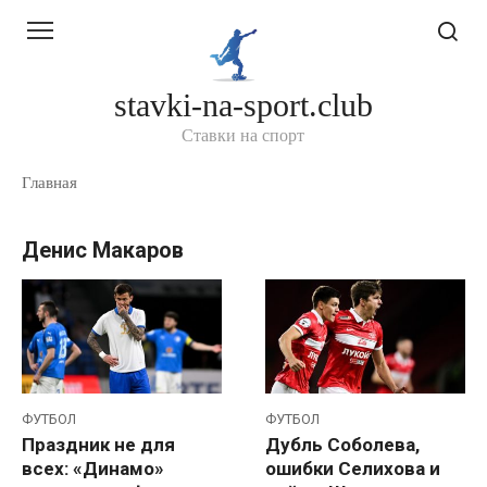
Перейти
к
контенту
stavki-na-sport.club
Ставки на спорт
Главная
Денис Макаров
ФУТБОЛ
ФУТБОЛ
Праздник не для
Дубль Соболева,
всех: «Динамо»
ошибки Селихова и