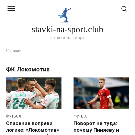
Перейти
к
контенту
stavki-na-sport.club
Ставки на спорт
Главная
ФК Локомотив
ФУТБОЛ
ФУТБОЛ
Спасение вопреки
Поворот не туда:
логике: «Локомотив»
почему Пиняеву и