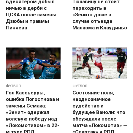
вдесятером добыл
Тюкавину не стоит
ничью в дерби с
переходить в
ЦСКА после замены
«Зенит» даже в
Дзюбы и травмы
случае отъезда
Пиняева
Малкома и Клаудиньо
ФУТБОЛ
ФУТБОЛ
Гол Кассьерры,
Состояние поля,
ошибка Погостнова и
неоднозначное
замены Семака:
судейство и
«Зенит» одержал
будущее Ваноли: что
волевую победу над
обсуждали после
«Локомотивом» в 22-
матча «Локомотив» —
м туре РПЛ
«Спартак» в РПЛ