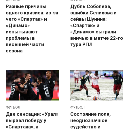
Разные причины
Дубль Соболева,
одного кризиса: из-за
ошибки Селихова и
чего «Спартак» и
сейвы Шунина:
«Динамо»
«Спартак» и
испытывают
«Динамо» сыграли
проблемы в
вничью в матче 22-го
весенней части
тура РПЛ
сезона
ФУТБОЛ
ФУТБОЛ
Две сенсации: «Урал»
Состояние поля,
вырвал победу у
неоднозначное
«Спартака», а
судейство и