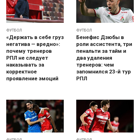
ФУТБОЛ
ФУТБОЛ
«Держать в себе груз
Бенефис Дзюбы в
негатива — вредно»:
роли ассистента, три
почему тренеров
пенальти за тайм и
РПЛ не следует
два удаления
наказывать за
тренеров: чем
корректное
запомнился 23-й тур
проявление эмоций
РПЛ
ФУТБОЛ
ФУТБОЛ