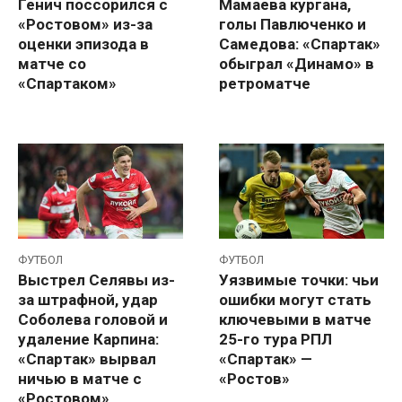
Генич поссорился с
Мамаева кургана,
«Ростовом» из-за
голы Павлюченко и
оценки эпизода в
Самедова: «Спартак»
матче со
обыграл «Динамо» в
«Спартаком»
ретроматче
ФУТБОЛ
ФУТБОЛ
Выстрел Селявы из-
Уязвимые точки: чьи
за штрафной, удар
ошибки могут стать
Соболева головой и
ключевыми в матче
удаление Карпина:
25-го тура РПЛ
«Спартак» вырвал
«Спартак» —
ничью в матче с
«Ростов»
«Ростовом»