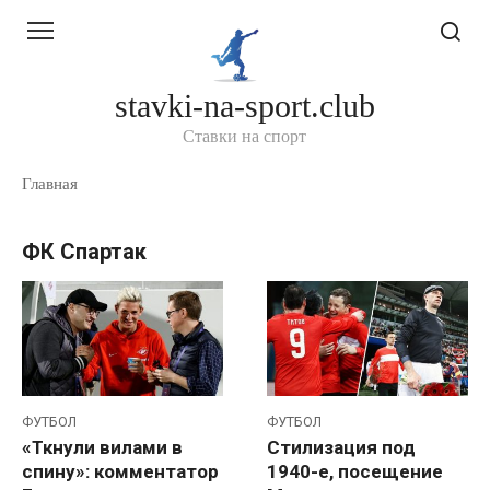
Перейти
к
контенту
stavki-na-sport.club
Ставки на спорт
Главная
ФК Спартак
ФУТБОЛ
ФУТБОЛ
«Ткнули вилами в
Стилизация под
спину»: комментатор
1940-е, посещение