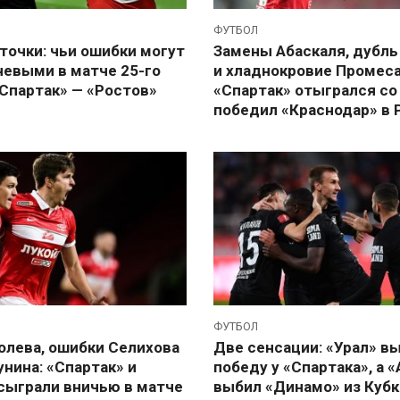
ФУТБОЛ
точки: чьи ошибки могут
Замены Абаскаля, дубль
чевыми в матче 25-го
и хладнокровие Промеса
«Спартак» — «Ростов»
«Спартак» отыгрался со 
победил «Краснодар» в 
ФУТБОЛ
олева, ошибки Селихова
Две сенсации: «Урал» в
нина: «Спартак» и
победу у «Спартака», а 
сыграли вничью в матче
выбил «Динамо» из Кубк