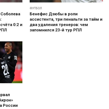
ФУТБОЛ
 Соболева
Бенефис Дзюбы в роли
:
ассистента, три пенальти за тайм и
счёта 0:2 и
два удаления тренеров: чем
РПЛ
запомнился 23-й тур РПЛ
ырвал
«Акрон»
а России