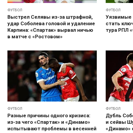
ФУТБОЛ
ФУТБОЛ
Выстрел Селявы из-за штрафной,
Уязвимые 
удар Соболева головой и удаление
стать клю
Карпина: «Спартак» вырвал ничью
тура РПЛ 
в матче с «Ростовом»
ФУТБОЛ
ФУТБОЛ
Разные причины одного кризиса:
Дубль Соб
из-за чего «Спартак» и «Динамо»
и сейвы Шу
испытывают проблемы в весенней
«Динамо» 