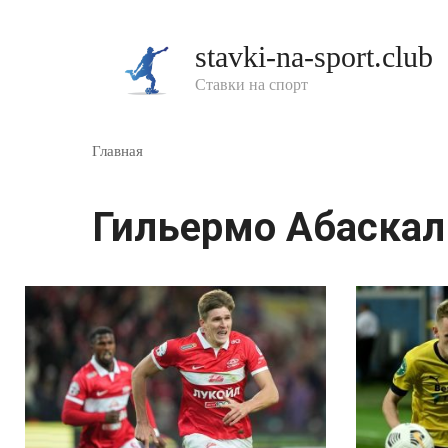
Перейти
к
stavki-na-sport.club
контенту
Ставки на спорт
Главная
Гильермо Абаскал