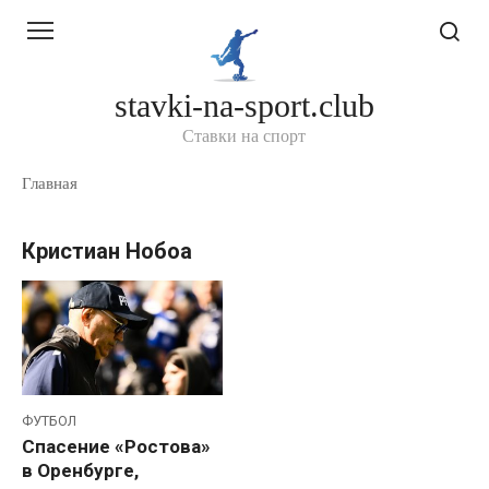
Перейти
к
контенту
stavki-na-sport.club
Ставки на спорт
Главная
Кристиан Нобоа
ФУТБОЛ
Спасение «Ростова»
в Оренбурге,