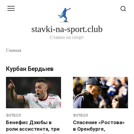
Перейти
к
контенту
stavki-na-sport.club
Ставки на спорт
Главная
Курбан Бердыев
ФУТБОЛ
ФУТБОЛ
Бенефис Дзюбы в
Спасение «Ростова»
роли ассистента, три
в Оренбурге,