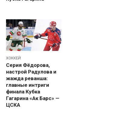
ХОККЕЙ
Серия Фёдорова,
настрой Радулова и
жажда реванша:
главные интриги
финала Кубка
Гагарина «Ак Барс» —
ЦСКА