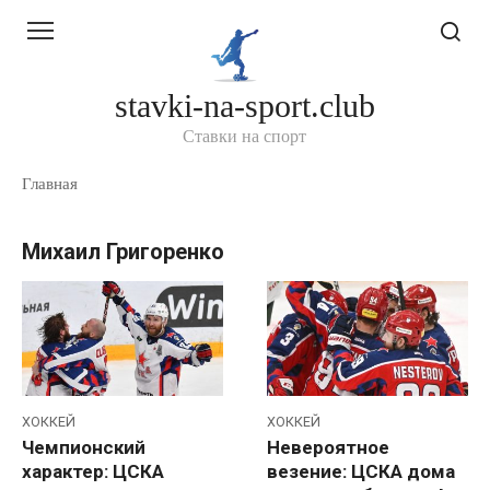
Перейти
к
контенту
stavki-na-sport.club
Ставки на спорт
Главная
Михаил Григоренко
ХОККЕЙ
ХОККЕЙ
Чемпионский
Невероятное
характер: ЦСКА
везение: ЦСКА дома