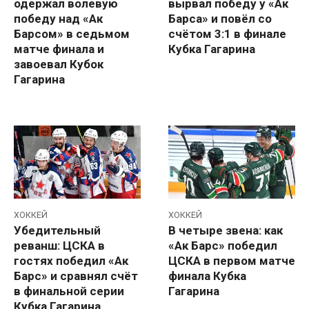
одержал волевую
вырвал победу у «Ак
победу над «Ак
Барса» и повёл со
Барсом» в седьмом
счётом 3:1 в финале
матче финала и
Кубка Гагарина
завоевал Кубок
Гагарина
ХОККЕЙ
ХОККЕЙ
Убедительный
В четыре звена: как
реванш: ЦСКА в
«Ак Барс» победил
гостях победил «Ак
ЦСКА в первом матче
Барс» и сравнял счёт
финала Кубка
в финальной серии
Гагарина
Кубка Гагарина