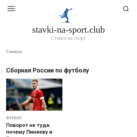
Перейти
к
контенту
stavki-na-sport.club
Ставки на спорт
Главная
Сборная России по футболу
ФУТБОЛ
Поворот не туда:
почему Пиняеву и