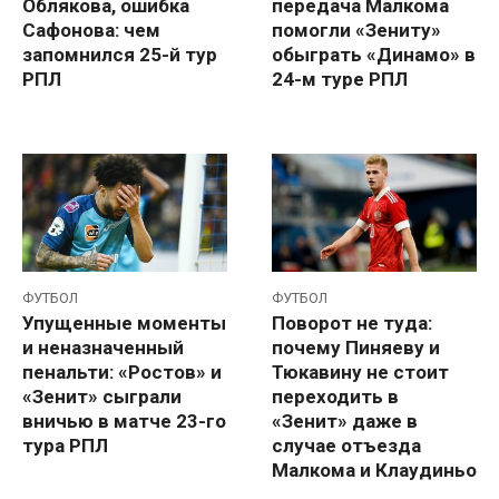
Облякова, ошибка
передача Малкома
Сафонова: чем
помогли «Зениту»
запомнился 25-й тур
обыграть «Динамо» в
РПЛ
24-м туре РПЛ
ФУТБОЛ
ФУТБОЛ
Упущенные моменты
Поворот не туда:
и неназначенный
почему Пиняеву и
пенальти: «Ростов» и
Тюкавину не стоит
«Зенит» сыграли
переходить в
вничью в матче 23-го
«Зенит» даже в
тура РПЛ
случае отъезда
Малкома и Клаудиньо