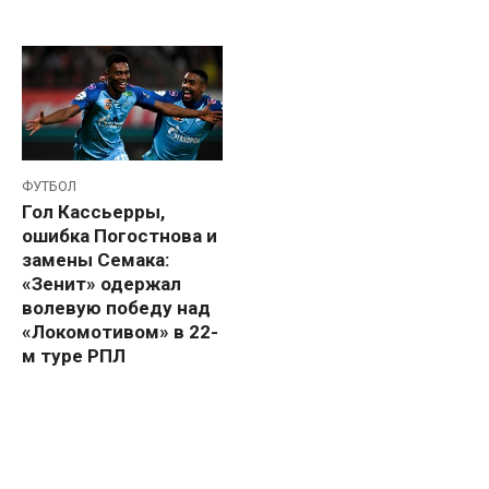
ФУТБОЛ
Гол Кассьерры,
ошибка Погостнова и
замены Семака:
«Зенит» одержал
волевую победу над
«Локомотивом» в 22-
м туре РПЛ