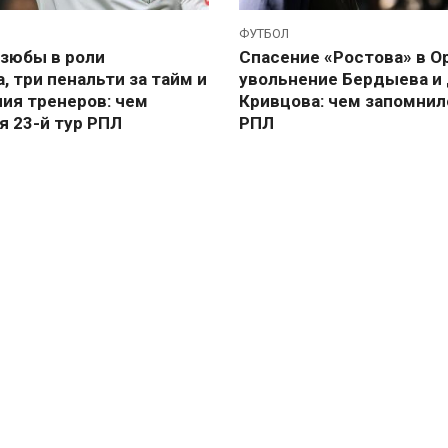
ФУТБОЛ
зюбы в роли
Спасение «Ростова» в О
, три пенальти за тайм и
увольнение Бердыева и
ния тренеров: чем
Кривцова: чем запомнил
я 23-й тур РПЛ
РПЛ