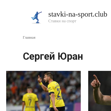
Перейти
к
stavki-na-sport.club
контенту
Ставки на спорт
Главная
Сергей Юран