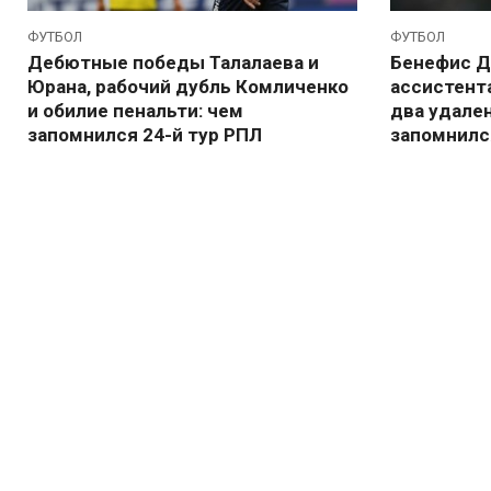
ФУТБОЛ
ФУТБОЛ
Дебютные победы Талалаева и
Бенефис Д
Юрана, рабочий дубль Комличенко
ассистента
и обилие пенальти: чем
два удале
запомнился 24-й тур РПЛ
запомнилс