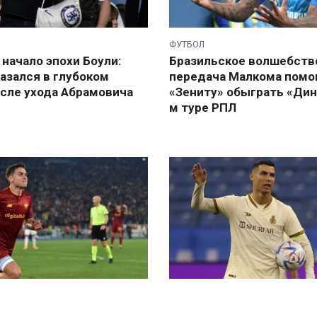
ФУТБОЛ
начало эпохи Боули:
Бразильское волшебство
азался в глубоком
передача Малкома помо
осле ухода Абрамовича
«Зениту» обыграть «Дин
м туре РПЛ
ФУТБОЛ
 Риме и катастрофа в
Грубый приём и неприл