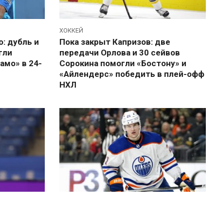
ХОККЕЙ
: дубль и
Пока закрыт Капризов: две
гли
передачи Орлова и 30 сейвов
амо» в 24-
Сорокина помогли «Бостону» и
«Айлендерс» победить в плей-офф
НХЛ
ХОККЕЙ
ичный
На радость «Далласу» и