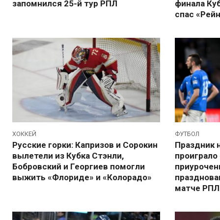
запомнился 25-й тур РПЛ
финала Куб
спас «Рей
ХОККЕЙ
ФУТБОЛ
Русские горки: Капризов и Сорокин
Праздник н
вылетели из Кубка Стэнли,
проиграло 
Бобровский и Георгиев помогли
приурочен
выжить «Флориде» и «Колорадо»
празднова
матче РПЛ