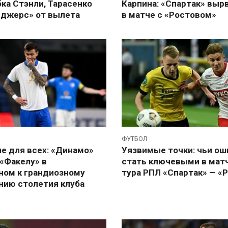
ка Стэнли, Тарасенко
Карпина: «Спартак» выр
нджерс» от вылета
в матче с «Ростовом»
ФУТБОЛ
е для всех: «Динамо»
Уязвимые точки: чьи ош
«Факелу» в
стать ключевыми в матч
ном к грандиозному
тура РПЛ «Спартак» — «
нию столетия клуба