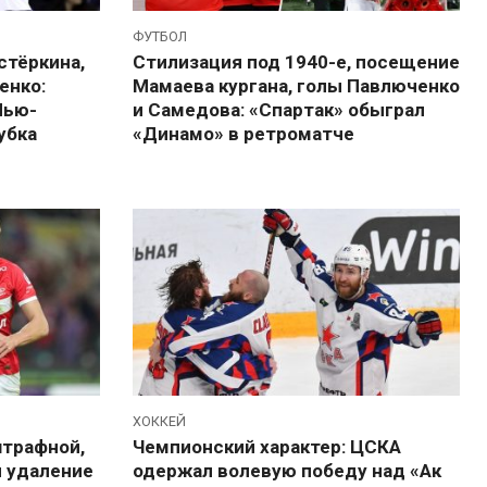
ФУТБОЛ
стёркина,
Стилизация под 1940-е, посещение
енко:
Мамаева кургана, голы Павлюченко
Нью-
и Самедова: «Спартак» обыграл
убка
«Динамо» в ретроматче
ХОККЕЙ
штрафной,
Чемпионский характер: ЦСКА
и удаление
одержал волевую победу над «Ак