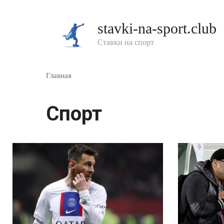
Перейти
к
stavki-na-sport.club
контенту
Ставки на спорт
Главная
Спорт