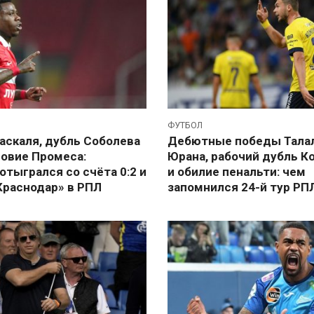
ФУТБОЛ
аскаля, дубль Соболева
Дебютные победы Талал
ровие Промеса:
Юрана, рабочий дубль К
отыгрался со счёта 0:2 и
и обилие пенальти: чем
Краснодар» в РПЛ
запомнился 24-й тур РП