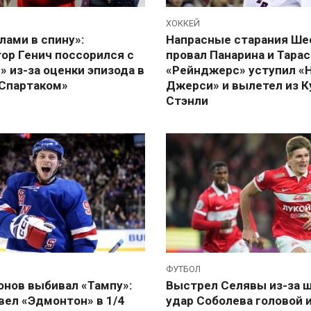
ХОККЕЙ
лами в спину»:
Напрасные старания Ше
ор Генич поссорился с
провал Панарина и Тарас
 из-за оценки эпизода в
«Рейнджерс» уступил «
«Спартаком»
Джерси» и вылетел из К
Стэнли
ФУТБОЛ
онов выбивал «Тампу»:
Выстрел Селявы из-за 
вел «Эдмонтон» в 1/4
удар Соболева головой 