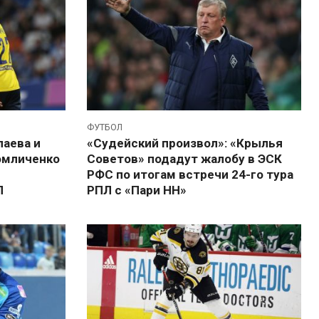
ФУТБОЛ
аева и
«Судейский произвол»: «Крылья
омличенко
Советов» подадут жалобу в ЭСК
РФС по итогам встречи 24-го тура
Л
РПЛ c «Пари НН»