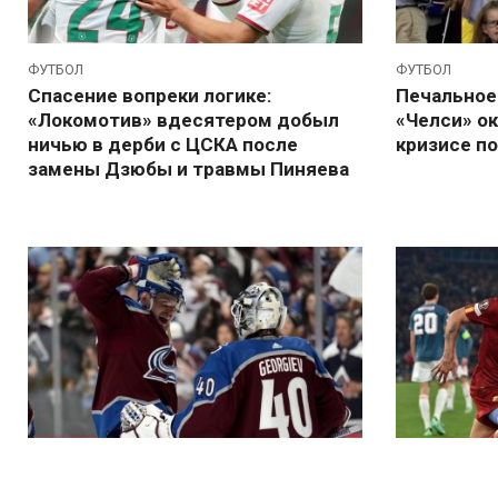
ФУТБОЛ
ФУТБОЛ
Спасение вопреки логике:
Печальное 
«Локомотив» вдесятером добыл
«Челси» ок
ничью в дерби с ЦСКА после
кризисе п
замены Дзюбы и травмы Пиняева
ХОККЕЙ
ФУТБОЛ
Своевременное вмешательство:
Спасение в