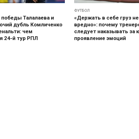
ФУТБОЛ
победы Талалаева и
«Держать в себе груз не
бочий дубль Комличенко
вредно»: почему тренер
енальти: чем
следует наказывать за 
я 24-й тур РПЛ
проявление эмоций