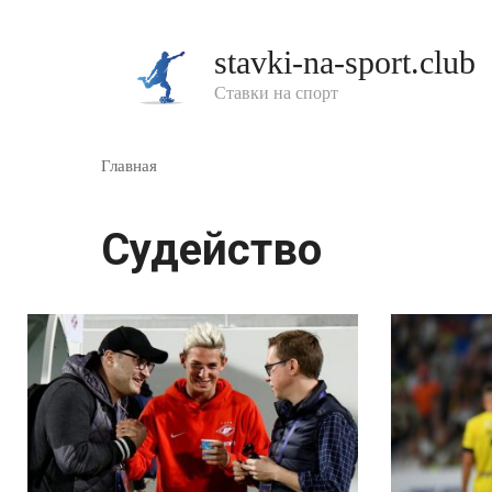
Перейти
к
stavki-na-sport.club
контенту
Ставки на спорт
Главная
Судейство