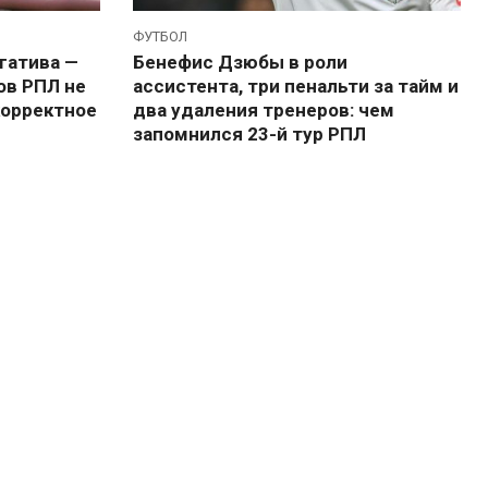
ФУТБОЛ
гатива —
Бенефис Дзюбы в роли
ов РПЛ не
ассистента, три пенальти за тайм и
корректное
два удаления тренеров: чем
запомнился 23-й тур РПЛ