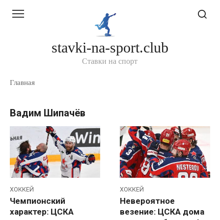
Перейти
к
контенту
stavki-na-sport.club
Ставки на спорт
Главная
Вадим Шипачёв
ХОККЕЙ
ХОККЕЙ
Чемпионский
Невероятное
характер: ЦСКА
везение: ЦСКА дома