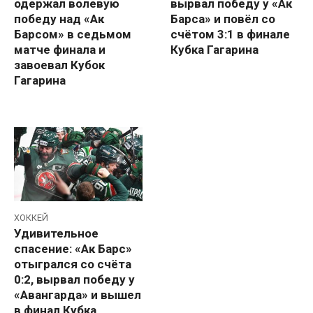
одержал волевую
вырвал победу у «Ак
победу над «Ак
Барса» и повёл со
Барсом» в седьмом
счётом 3:1 в финале
матче финала и
Кубка Гагарина
завоевал Кубок
Гагарина
ХОККЕЙ
Удивительное
спасение: «Ак Барс»
отыгрался со счёта
0:2, вырвал победу у
«Авангарда» и вышел
в финал Кубка