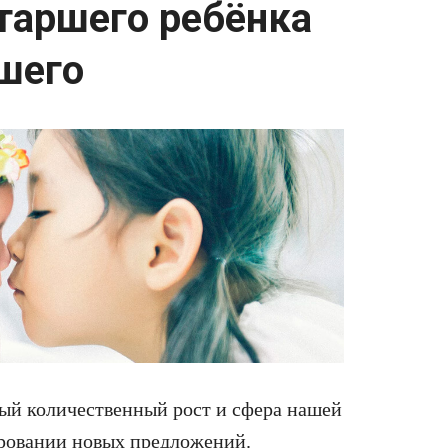
таршего ребёнка
шего
ый количественный рост и сфера нашей
ировании новых предложений.