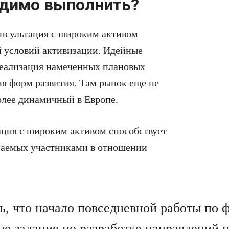
одимо выполнить?
нсультация
с широким активом
й условий активизации. Идейные
реализация намеченных плановых
ия форм развития. Там рынок еще не
олее динамичный в Европе.
ация с широким активом способствует
маемых участниками в отношении
ть, что начало повседневной работы п
е задания по разработке направлений п