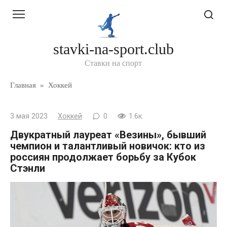
Перейти
к
контенту
stavki-na-sport.club
Ставки на спорт
Главная
»
Хоккей
3 мая 2023
Хоккей
0
1.6к.
Двукратный лауреат «Везины», бывший
чемпион и талантливый новичок: кто из
россиян продолжает борьбу за Кубок
Стэнли