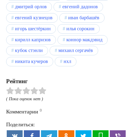
дмитрий орлов
евгений дадонов
евгений кузнецов
иван барбашёв
игорь шестёркин
илья сорокин
кирилл капризов
коннор макдэвид
кубок стэнли
михаил сергачёв
никита кучеров
нхл
Рейтинг
( Пока оценок нет )
0
Комментарии
Поделиться: