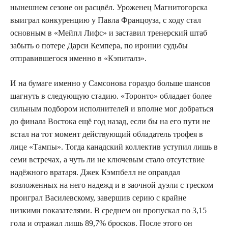
нынешнем сезоне он расцвёл. Уроженец Магнитогорска
выиграл конкуренцию у Павла Францоуза, с ходу стал
основным в «Мейпл Лифс» и заставил тренерский штаб
забыть о потере Дарси Кемпера, по иронии судьбы
отправившегося именно в «Кэпиталз».
И на бумаге именно у Самсонова гораздо больше шансов
шагнуть в следующую стадию. «Торонто» обладает более
сильным подбором исполнителей и вполне мог добраться
до финала Востока ещё год назад, если бы на его пути не
встал на тот момент действующий обладатель трофея в
лице «Тампы». Тогда канадский коллектив уступил лишь в
семи встречах, а чуть ли не ключевым стало отсутствие
надёжного вратаря. Джек Кэмпбелл не оправдал
возложенных на него надежд и в заочной дуэли с треском
проиграл Василевскому, завершив серию с крайне
низкими показателями. В среднем он пропускал по 3,15
гола и отражал лишь 89,7% бросков. После этого он