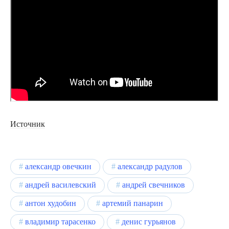
Источник
александр овечкин
александр радулов
андрей василевский
андрей свечников
антон худобин
артемий панарин
владимир тарасенко
денис гурьянов