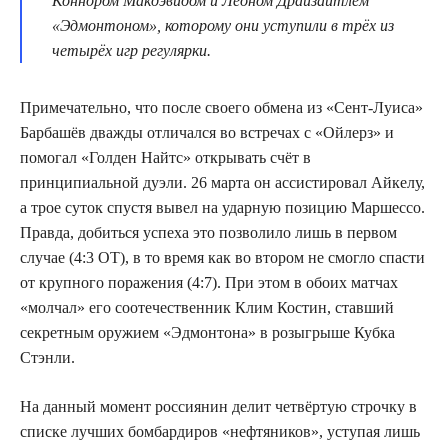
Коннором Макдэвидом и Леоном Драйзайтлем
«Эдмонтоном», которому они уступили в трёх из
четырёх игр регулярки.
Примечательно, что после своего обмена из «Сент-Луиса»
Барбашёв дважды отличался во встречах с «Ойлерз» и
помогал «Голден Найтс» открывать счёт в
принципиальной дуэли. 26 марта он ассистировал Айкелу,
а трое суток спустя вывел на ударную позицию Маршессо.
Правда, добиться успеха это позволило лишь в первом
случае (4:3 ОТ), в то время как во втором не смогло спасти
от крупного поражения (4:7). При этом в обоих матчах
«молчал» его соотечественник Клим Костин, ставший
секретным оружием «Эдмонтона» в розыгрыше Кубка
Стэнли.
На данный момент россиянин делит четвёртую строчку в
списке лучших бомбардиров «нефтяников», уступая лишь