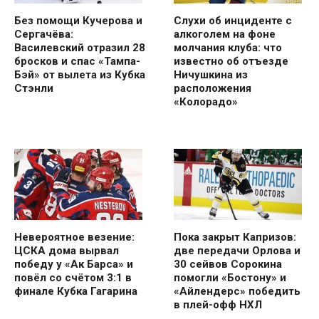
Без помощи Кучерова и
Слухи об инциденте с
Сергачёва:
алкоголем на фоне
Василевский отразил 28
молчания клуба: что
бросков и спас «Тампа-
известно об отъезде
Бэй» от вылета из Кубка
Ничушкина из
Стэнли
расположения
«Колорадо»
Невероятное везение:
Пока закрыт Капризов:
ЦСКА дома вырвал
две передачи Орлова и
победу у «Ак Барса» и
30 сейвов Сорокина
повёл со счётом 3:1 в
помогли «Бостону» и
финале Кубка Гагарина
«Айлендерс» победить
в плей-офф НХЛ