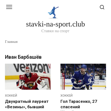
Перейти
к
контенту
stavki-na-sport.club
Ставки на спорт
Главная
Иван Барбашёв
ХОККЕЙ
ХОККЕЙ
Двукратный лауреат
Гол Тарасенко, 27
«Везины», бывший
спасений