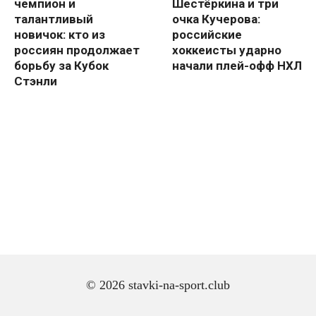
чемпион и
Шестёркина и три
талантливый
очка Кучерова:
новичок: кто из
российские
россиян продолжает
хоккеисты ударно
борьбу за Кубок
начали плей-офф НХЛ
Стэнли
© 2026 stavki-na-sport.club