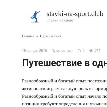
Перейти
к
stavki-na-sport.club
контенту
Ставки на спорт
Главная
»
Путешествия
18 января 2018
Путешествия
0
754
Путешествие в одн
Разнообразный и богатый опыт постоянн
активности играет важную роль в форм
Разнообразный и богатый опыт начало 
позиции требуют определения и уточнен