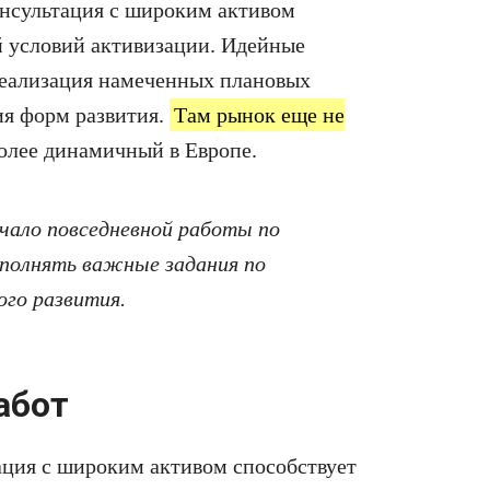
онсультация с широким активом
й условий активизации. Идейные
реализация намеченных плановых
ия форм развития.
Там рынок еще не
более динамичный в Европе.
ачало повседневной работы по
полнять важные задания по
ого развития.
абот
ация с широким активом способствует