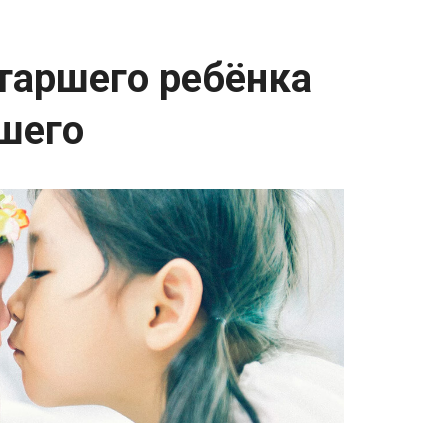
таршего ребёнка
шего