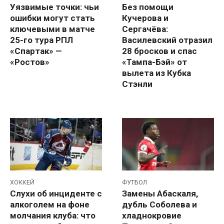
Уязвимые точки: чьи
Без помощи
ошибки могут стать
Кучерова и
ключевыми в матче
Сергачёва:
25-го тура РПЛ
Василевский отразил
«Спартак» —
28 бросков и спас
«Ростов»
«Тампа-Бэй» от
вылета из Кубка
Стэнли
ХОККЕЙ
ФУТБОЛ
Слухи об инциденте с
Замены Абаскаля,
алкоголем на фоне
дубль Соболева и
молчания клуба: что
хладнокровие