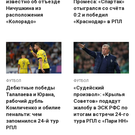
известно об отъезде
Промеса: «Спартак»
Ничушкина из
отыгрался со счёта
расположения
0:2 и победил
«Колорадо»
«Краснодар» в РПЛ
ФУТБОЛ
ФУТБОЛ
Дебютные победы
«Судейский
Талалаева и Юрана,
произвол»: «Крылья
рабочий дубль
Советов» подадут
Комличенко и обилие
жалобу в ЭСК РФС по
пенальти: чем
итогам встречи 24-го
запомнился 24-й тур
тура РПЛ c «Пари НН»
РПЛ