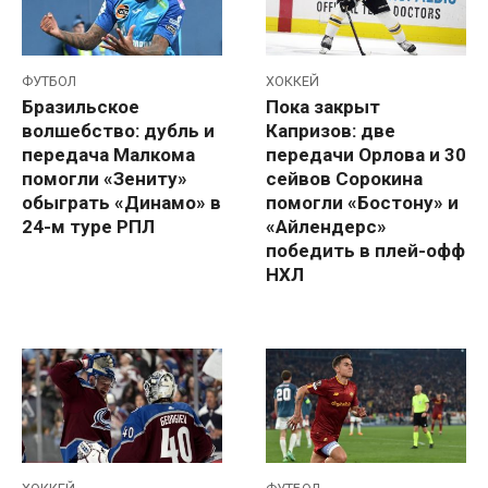
ФУТБОЛ
ХОККЕЙ
Бразильское
Пока закрыт
волшебство: дубль и
Капризов: две
передача Малкома
передачи Орлова и 30
помогли «Зениту»
сейвов Сорокина
обыграть «Динамо» в
помогли «Бостону» и
24-м туре РПЛ
«Айлендерс»
победить в плей-офф
НХЛ