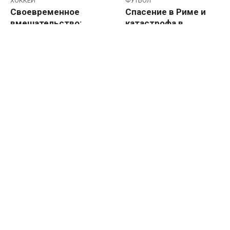
ХОККЕЙ
ФУТБОЛ
Своевременное
Спасение в Риме и
вмешательство:
катастрофа в
голы Тарасенко и
Севилье: гол Дибалы
Ничушкина помогли
оставил «Рому» в
«Рейнджерс» и
Лиге Европы, ошибки
«Колорадо»
Магуайра и де Хеа
победить в матчах
похоронили МЮ
плей-офф НХЛ
ФУТБОЛ
ХОККЕЙ
Грубый приём и
На радость
неприличный жест: в
«Далласу» и
Саудовской Аравии
«Эдмонтону»: как