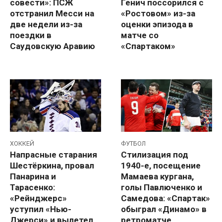
совести»: ПСЖ
Генич поссорился с
отстранил Месси на
«Ростовом» из-за
две недели из-за
оценки эпизода в
поездки в
матче со
Саудовскую Аравию
«Спартаком»
ХОККЕЙ
ФУТБОЛ
Напрасные старания
Стилизация под
Шестёркина, провал
1940-е, посещение
Панарина и
Мамаева кургана,
Тарасенко:
голы Павлюченко и
«Рейнджерс»
Самедова: «Спартак»
уступил «Нью-
обыграл «Динамо» в
Джерси» и вылетел
ретроматче