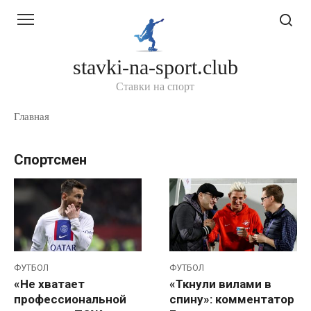
Перейти
к
контенту
stavki-na-sport.club
Ставки на спорт
Главная
Спортсмен
ФУТБОЛ
ФУТБОЛ
«Не хватает
«Ткнули вилами в
профессиональной
спину»: комментатор