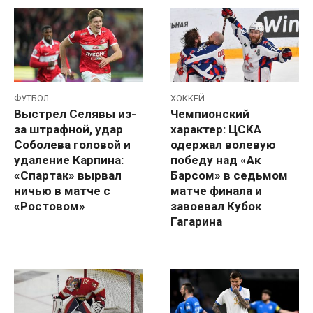
ФУТБОЛ
ХОККЕЙ
Выстрел Селявы из-
Чемпионский
за штрафной, удар
характер: ЦСКА
Соболева головой и
одержал волевую
удаление Карпина:
победу над «Ак
«Спартак» вырвал
Барсом» в седьмом
ничью в матче с
матче финала и
«Ростовом»
завоевал Кубок
Гагарина