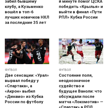
забил бывшему
й минуте помог ЦСКА
клубу, а Кузьменко
победить «Крылья» и
вошёл в топ-6
выйти в финал «Пути
лучших новичков НХЛ
РПЛ» Кубка России
за последние 35 лет
ФУТБОЛ
ФУТБОЛ
Две сенсации: «Урал»
Состояние поля,
вырвал победу у
неоднозначное
«Спартака», а
судейство и
«Акрон» выбил
будущее Ваноли: что
«Динамо» из Кубка
обсуждали после
России по футболу
матча «Локомотив» —
«Спартак» в РПЛ