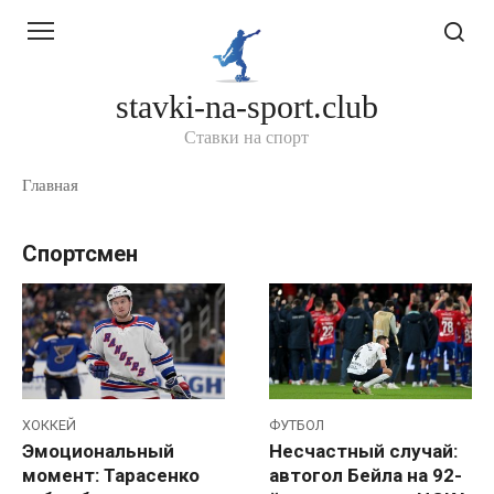
Перейти
к
контенту
stavki-na-sport.club
Ставки на спорт
Главная
Спортсмен
ХОККЕЙ
ФУТБОЛ
Эмоциональный
Несчастный случай:
момент: Тарасенко
автогол Бейла на 92-