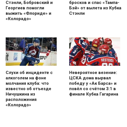
Стэнли, Бобровский и
бросков и спас «Тампа-
Георгиев помогли
Бэй» от вылета из Кубка
выжить «Флориде» и
Стэнли
«Колорадо»
Слухи об инциденте с
Невероятное везение:
алкоголем на фоне
ЦСКА дома вырвал
молчания клуба: что
победу у «Ак Барса» и
известно об отъезде
повёл со счётом 3:1 в
Ничушкина из
финале Кубка Гагарина
расположения
«Колорадо»