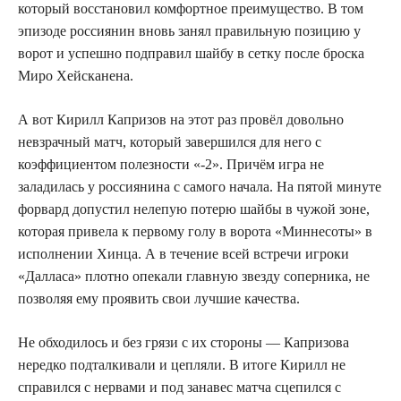
который восстановил комфортное преимущество. В том
эпизоде россиянин вновь занял правильную позицию у
ворот и успешно подправил шайбу в сетку после броска
Миро Хейсканена.
А вот Кирилл Капризов на этот раз провёл довольно
невзрачный матч, который завершился для него с
коэффициентом полезности «-2». Причём игра не
заладилась у россиянина с самого начала. На пятой минуте
форвард допустил нелепую потерю шайбы в чужой зоне,
которая привела к первому голу в ворота «Миннесоты» в
исполнении Хинца. А в течение всей встречи игроки
«Далласа» плотно опекали главную звезду соперника, не
позволяя ему проявить свои лучшие качества.
Не обходилось и без грязи с их стороны — Капризова
нередко подталкивали и цепляли. В итоге Кирилл не
справился с нервами и под занавес матча сцепился с