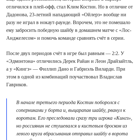
отличился в плей-офф, стал Клим Костин. Но в отличие от
Дадонова, 23-летний нападающий «Ойлерз» вообще ни
разу не играл в нокаут-раунде. Впрочем, это не помешало
ему забросить победную шайбу в домашнем матче с «Лос-
Анджелесом» и помочь команде сравнять счёт в серии.
После двух периодов счёт в игре был равным — 2:2. У
«Эдмонтона» отличились Дерек Райан и Леон Драйзайтль,
а у «Кингз» — Филлип Дано и Габриэль Виларди. При
этом в одной из комбинаций поучаствовал Владислав
Гавриков.
В начале третьего периода Костин поборолся с
соперниками у борта и, выцарапав шайбу, рванул к
воротам. Его преследовали сразу три игрока «Кингз»,
но россиянин не стушевался и кистевым броском из
левого круга вбрасывания отправил шайбу в ворота