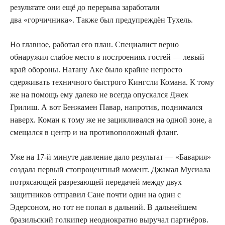
результате они ещё до перерыва заработали
два «горчичника». Также был предупреждён Тухель.
Но главное, работал его план. Специалист верно
обнаружил слабое место в построениях гостей — левый
край обороны. Натану Аке было крайне непросто
сдерживать техничного быстрого Кингсли Комана. К тому
же на помощь ему далеко не всегда опускался Джек
Грилиш. А вот Бенжамен Павар, напротив, поднимался
наверх. Коман к тому же не зацикливался на одной зоне, а
смещался в центр и на противоположный фланг.
Уже на 17-й минуте давление дало результат — «Бавария»
создала первый стопроцентный момент. Джамал Мусиала
потрясающей разрезающей передачей между двух
защитников отправил Сане почти один на один с
Эдерсоном, но тот не попал в дальний. В дальнейшем
бразильский голкипер неоднократно выручал партнёров.