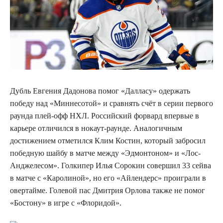
Дубль Евгения Дадонова помог «Далласу» одержать
победу над «Миннесотой» и сравнять счёт в серии первого
раунда плей-офф НХЛ. Российский форвард впервые в
карьере отличился в нокаут-раунде. Аналогичным
достижением отметился Клим Костин, который забросил
победную шайбу в матче между «Эдмонтоном» и «Лос-
Анджелесом». Голкипер Илья Сорокин совершил 33 сейва
в матче с «Каролиной», но его «Айлендерс» проиграли в
овертайме. Голевой пас Дмитрия Орлова также не помог
«Бостону» в игре с «Флоридой».