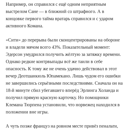
Например, он справился с ещё одним неприятным
выстрелом Сане — в ближний со штрафного. А в
концовке первого тайма вратарь справился и с ударом
активного Комана.
«Сити» до перерыва были сконцентрированы на обороне
и владели мячом всего 43%. Показательный момент:
Эдерсон умудрился получить жёлтую за затяжку времени.
Однако редкие контрвыпады всё же таили в себе
опасность. К тому же не очень удачно действовал в этот
вечер Деотшанкюль Юпамекано. Лишь чудом его ошибки
не завершились серьёзными последствиями. Сначала он на
18-й минуте сбил убегавшего вперёд Эрлинга Холанда и
получил прямую красную карточку. Но помощники
Клемана Тюрпена установили, что норвежец находился в
положении вне игры.
А чуть позже француз на ровном месте привёз пенальти,