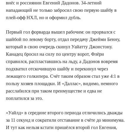
внёс и россиянин Евгений Дадонов. 34-летний
нападающий не только забросил свою первую шайбу в
плей-офф НХЛ, но и оформил дубль.
Первый гол форварда вышел рабочим: он прорвался с
шайбой по левому борту, отдал передачу Джейми Бенну,
который в свою очередь скинул Уайатту Джонстону.
Канадец бросил на силу по центру ворот, Флёри
справился, распластавшись на льду, а Дадонов вовремя
подхватил отскочившую шайбу и перекинул через
лежащего голкипера. Счёт таким образом стал уже 4:1 в
пользу хозяев площадки. И «Даллас», видимо, немного
расслабился при таком преимуществе и едва не
поплатился за это.
«Уайлд» в середине второго периода отличились дважды
за 11 секунд и сократили отставание в счёте до минимума.
И тут как нельзя кстати пришёлся второй гол Евгения,