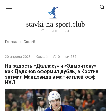
Перейти
к
контенту
stavki-na-sport.club
Ставки на спорт
Главная
»
Хоккей
20 апреля 2023
Хоккей
0
587
На радость «Далласу» и «Эдмонтону»:
как Дадонов оформил дубль, а Костин
затмил Макдэвида в матче плей-офф
НХЛ