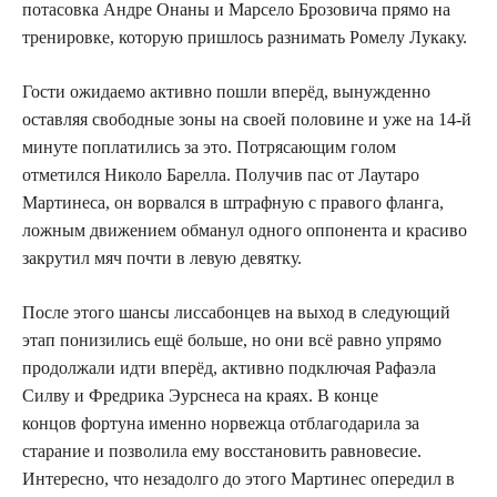
потасовка Андре Онаны и Марсело Брозовича прямо на
тренировке, которую пришлось разнимать Ромелу Лукаку.
Гости ожидаемо активно пошли вперёд, вынужденно
оставляя свободные зоны на своей половине и уже на 14-й
минуте поплатились за это. Потрясающим голом
отметился Николо Барелла. Получив пас от Лаутаро
Мартинеса, он ворвался в штрафную с правого фланга,
ложным движением обманул одного оппонента и красиво
закрутил мяч почти в левую девятку.
После этого шансы лиссабонцев на выход в следующий
этап понизились ещё больше, но они всё равно упрямо
продолжали идти вперёд, активно подключая Рафаэла
Силву и Фредрика Эурснеса на краях. В конце
концов фортуна именно норвежца отблагодарила за
старание и позволила ему восстановить равновесие.
Интересно, что незадолго до этого Мартинес опередил в