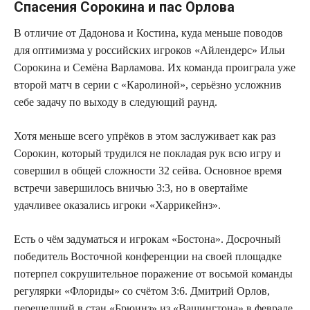
Спасения Сорокина и пас Орлова
В отличие от Дадонова и Костина, куда меньше поводов
для оптимизма у российских игроков «Айлендерс» Ильи
Сорокина и Семёна Варламова. Их команда проиграла уже
второй матч в серии с «Каролиной», серьёзно усложнив
себе задачу по выходу в следующий раунд.
Хотя меньше всего упрёков в этом заслуживает как раз
Сорокин, который трудился не покладая рук всю игру и
совершил в общей сложности 32 сейва. Основное время
встречи завершилось вничью 3:3, но в овертайме
удачливее оказались игроки «Харрикейнз».
Есть о чём задуматься и игрокам «Бостона». Досрочный
победитель Восточной конференции на своей площадке
потерпел сокрушительное поражение от восьмой команды
регулярки «Флориды» со счётом 3:6. Дмитрий Орлов,
перешедший в стан «Брюинз» из «Вашингтона» в феврале,