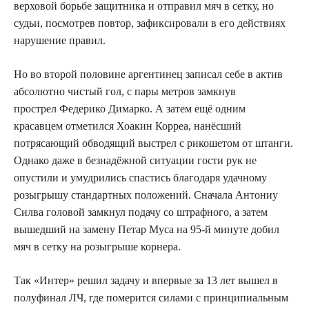
верховой борьбе защитника и отправил мяч в сетку, но
судьи, посмотрев повтор, зафиксировали в его действиях
нарушение правил.
Но во второй половине аргентинец записал себе в актив
абсолютно чистый гол, с пары метров замкнув
прострел Федерико Димарко. А затем ещё одним
красавцем отметился Хоакин Корреа, нанёсший
потрясающий обводящий выстрел с рикошетом от штанги.
Однако даже в безнадёжной ситуации гости рук не
опустили и умудрились спастись благодаря удачному
розыгрышу стандартных положений. Сначала Антониу
Силва головой замкнул подачу со штрафного, а затем
вышедший на замену Петар Муса на 95-й минуте добил
мяч в сетку на розыгрыше корнера.
Так «Интер» решил задачу и впервые за 13 лет вышел в
полуфинал ЛЧ, где померится силами с принципиальным