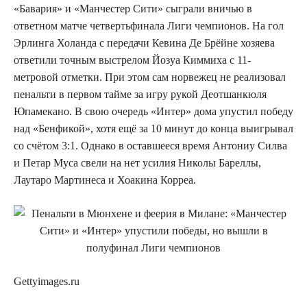
«Бавария» и «Манчестер Сити» сыграли вничью в
ответном матче четвертьфинала Лиги чемпионов. На гол
Эрлинга Холанда с передачи Кевина Де Брёйне хозяева
ответили точным выстрелом Йозуа Киммиха с 11-
метровой отметки. При этом сам норвежец не реализовал
пенальти в первом тайме за игру рукой Деотшанкюля
Юпамекано. В свою очередь «Интер» дома упустил победу
над «Бенфикой», хотя ещё за 10 минут до конца выигрывал
со счётом 3:1. Однако в оставшееся время Антониу Силва
и Петар Муса свели на нет усилия Николы Бареллы,
Лаутаро Мартинеса и Хоакина Корреа.
Gettyimages.ru